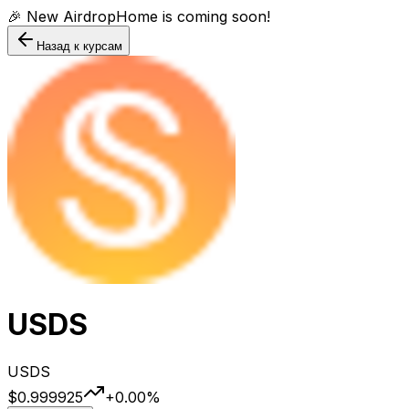
🎉 New AirdropHome is coming soon!
Назад к курсам
USDS
USDS
$0.999925
+
0.00
%