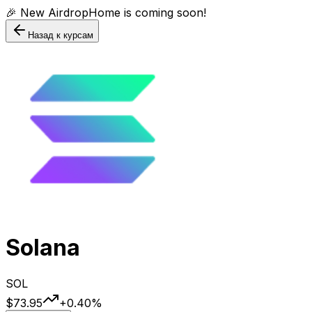
🎉 New AirdropHome is coming soon!
Назад к курсам
Solana
SOL
$73.95
+
0.40
%