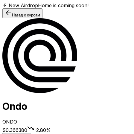
🎉 New AirdropHome is coming soon!
Назад к курсам
Ondo
ONDO
$0.366380
-2.80
%