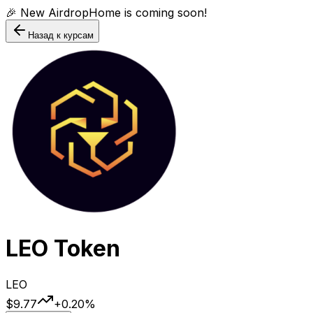
🎉 New AirdropHome is coming soon!
Назад к курсам
LEO Token
LEO
$9.77
+
0.20
%