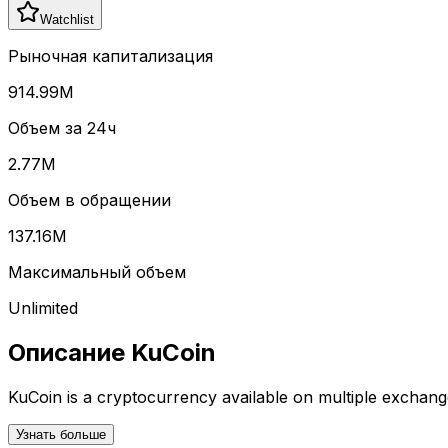
Watchlist
Рыночная капитализация
914.99M
Объем за 24ч
2.77M
Объем в обращении
137.16M
Максимальный объем
Unlimited
Описание
KuCoin
KuCoin
is a cryptocurrency available on multiple exchang
Узнать больше