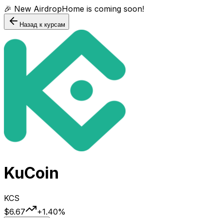
🎉 New AirdropHome is coming soon!
Назад к курсам
KuCoin
KCS
$6.67
+
1.40
%