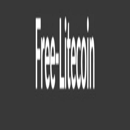
Key Information
Est. Value
&lt;200$